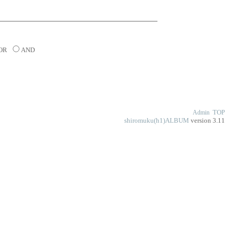
OR
AND
TOP
Admin
shiromuku(h1)ALBUM
version 3.11